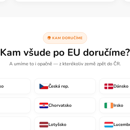
🌍 KAM DORUČÍME
Kam všude po EU doručíme?
A umíme to i opačně — z kterékoliv země zpět do ČR.
ko
Česká rep.
Dánsko
Chorvatsko
Irsko
Lotyšsko
Lucemb