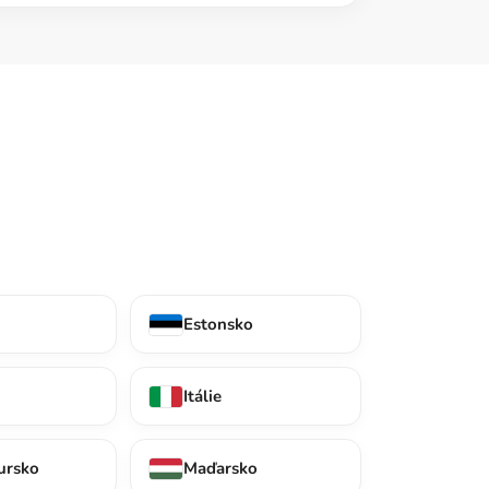
Estonsko
Itálie
ursko
Maďarsko