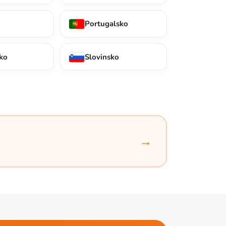
Portugalsko
ko
Slovinsko
→