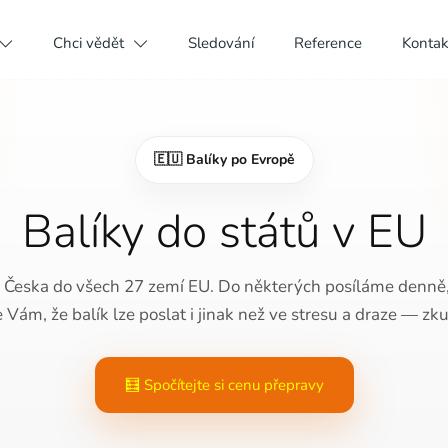
Chci vědět
Sledování
Reference
Kontak
🇪🇺 Balíky po Evropě
Balíky do států v EU
 Česka do všech 27 zemí EU. Do některých posíláme denně,
Vám, že balík lze poslat i jinak než ve stresu a draze — zku
🧮 Spočítejte si cenu přepravy