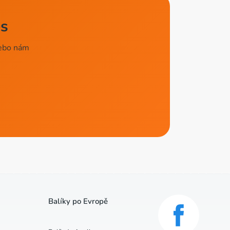
es
nebo nám
Balíky po Evropě