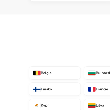
Belgie
Bulhars
Finsko
Francie
Kypr
Litva