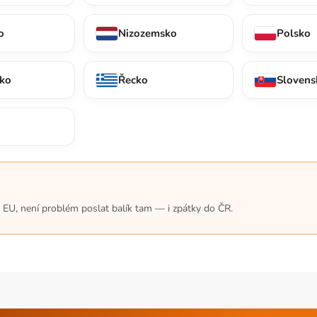
o
Nizozemsko
Polsko
ko
Řecko
Slovens
o
 v EU, není problém poslat balík tam — i zpátky do ČR.