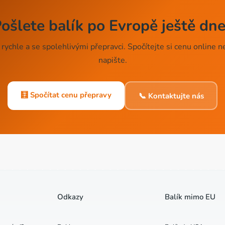
ošlete balík po Evropě ještě dn
, rychle a se spolehlivými přepravci. Spočítejte si cenu online 
napište.
🧮 Spočítat cenu přepravy
📞 Kontaktujte nás
Odkazy
Balík mimo EU