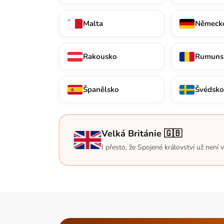
Malta
Německ
Rakousko
Rumuns
Španělsko
Švédsk
Velká Británie 🇬🇧
I přesto, že Spojené království už není