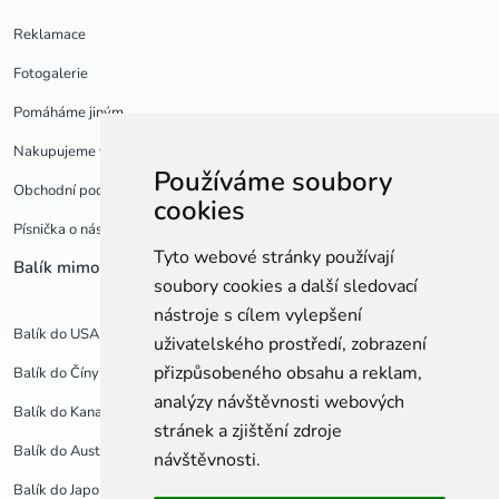
Reklamace
Fotogalerie
Pomáháme jiným
Nakupujeme v USA
Používáme soubory
Obchodní podmínky a GDPR
cookies
Písnička o nás
Tyto webové stránky používají
Balík mimo EU
Balíky po Evropě
soubory cookies a další sledovací
nástroje s cílem vylepšení
Balík do USA
Balík do Anglie
uživatelského prostředí, zobrazení
přizpůsobeného obsahu a reklam,
Balík do Číny
Balík do Polska
analýzy návštěvnosti webových
Balík do Kanady
Balík do Francie
stránek a zjištění zdroje
Balík do Austrálie
Balík do Německa
návštěvnosti.
Balík do Japonska
Balík do Španělska