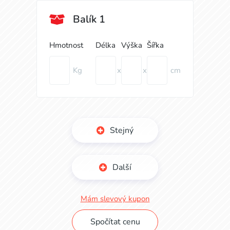
Balík 1
Hmotnost
Délka
Výška
Šířka
Kg
x
x
cm
Stejný
Další
Mám slevový kupon
Spočítat cenu