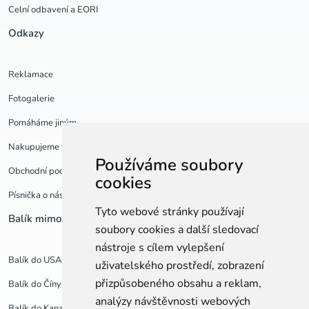
Celní odbavení a EORI
Odkazy
Reklamace
Fotogalerie
Pomáháme jiným
Nakupujeme v USA
Používáme soubory
Obchodní podmínky a GDPR
cookies
Písnička o nás
Tyto webové stránky používají
Balík mimo EU
Balíky po Evropě
soubory cookies a další sledovací
nástroje s cílem vylepšení
Balík do USA
Balík do Anglie
uživatelského prostředí, zobrazení
přizpůsobeného obsahu a reklam,
Balík do Číny
Balík do Polska
analýzy návštěvnosti webových
Balík do Kanady
Balík do Francie