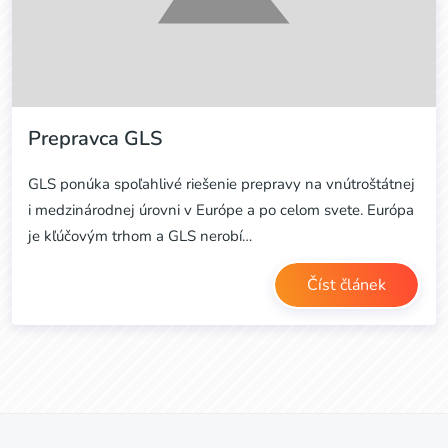
Prepravca GLS
GLS ponúka spoľahlivé riešenie prepravy na vnútroštátnej
i medzinárodnej úrovni v Európe a po celom svete. Európa
je kľúčovým trhom a GLS nerobí…
Číst článek